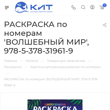
0
РАСКРАСКА по
номерам
'ВОЛШЕБНЫЙ МИР',
978-5-378-31961-9
—
—
—
Главная
Каталог
Товары для творчества
—
Раскраски
Картины для раскрашивания по номерам
—
РАСКРАСКА по номерам 'ВОЛШЕБНЫЙ МИР', 978-5-378-
31961-9