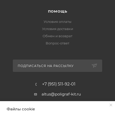
ПОМОЩЬ
Условия оплаты
Условия доставки
Обмен и возврат
Вопрос-ответ
ПОДПИСАТЬСЯ НА РАССЫЛКУ
+7 (951) 511-92-01
altus@poligraf-kit.ru
Магазин-склад ТЦ "Альтус"
Файлы cookie
Ростовская обл, Аксайский р-н,
пос. Янтарный, Малое Зеленое