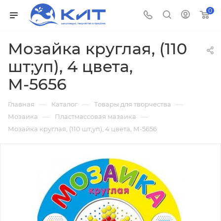
0
Мозайка круглая, (110
шт;уп), 4 цвета,
М-5656
—
—
—
Главная
Каталог
Товары для творчества
—
—
Мозаика
Пластмассовая мазаика
Мозайка круглая, (110 шт;уп), 4 цвета, М-5656