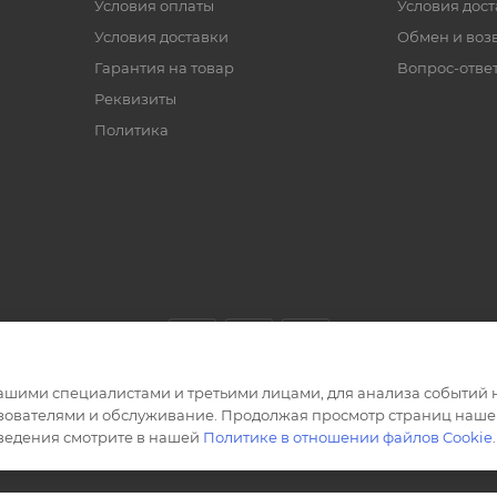
Условия оплаты
Условия дос
Условия доставки
Обмен и воз
Гарантия на товар
Вопрос-отве
Реквизиты
Политика
ашими специалистами и третьими лицами, для анализа событий н
ьзователями и обслуживание. Продолжая просмотр страниц нашег
сведения смотрите в нашей
Политике в отношении файлов Cookie
.