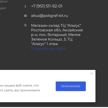
тавки
+7 (951) 511-92-01
врат
т
altus@poligraf-kit.ru
Магазин-склад ТЦ "Альтус"
Ростовская обл, Аксайский
р-н, пос. Янтарный, Малое
Зеленое Кольцо, 3, ТЦ
"Альтус" 1 этаж
Показать на карте
а нашем веб-сайте, что
ПРИНИМАЮ
о сайта, вы принимаете