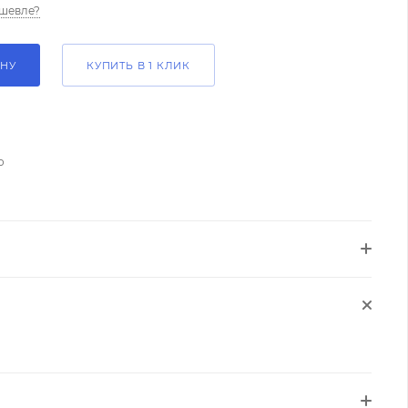
шевле?
ИНУ
КУПИТЬ В 1 КЛИК
о