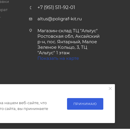
тавки
+7 (951) 511-92-01
врат
т
altus@poligraf-kit.ru
Магазин-склад ТЦ "Альтус"
Ростовская обл, Аксайский
р-н, пос. Янтарный, Малое
Зеленое Кольцо, 3, ТЦ
"Альтус" 1 этаж
Показать на карте
а нашем веб-сайте, что
ПРИНИМАЮ
о сайта, вы принимаете