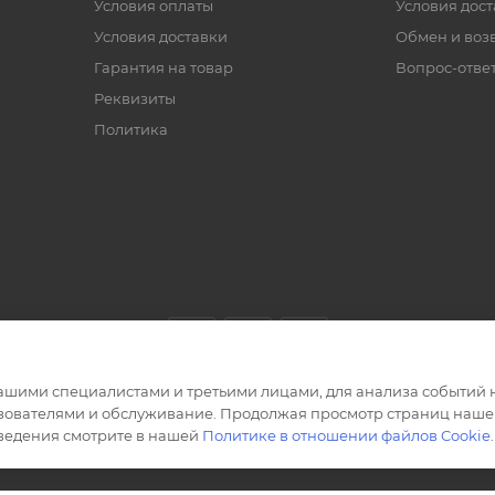
Условия оплаты
Условия дос
Условия доставки
Обмен и воз
Гарантия на товар
Вопрос-отве
Реквизиты
Политика
ашими специалистами и третьими лицами, для анализа событий н
ьзователями и обслуживание. Продолжая просмотр страниц нашег
сведения смотрите в нашей
Политике в отношении файлов Cookie
.