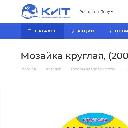
Ростов-на-Дону
КАТАЛОГ
АКЦИИ
НОВ
Мозайка круглая, (200 
—
—
—
Главная
Каталог
Товары для творчества