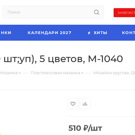
ЗАРЕГИС
ИНКИ
КАЛЕНДАРИ 2027
ХИТЫ
КОН
шт;уп), 5 цветов, М-1040
—
—
Мозаика
Пластмассовая мазаика
Мозайка круглая, (20
510
₽
/шт