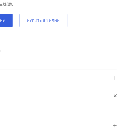
шевле?
ИНУ
КУПИТЬ В 1 КЛИК
о