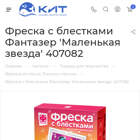
0
Фреска с блестками
Фантазер 'Маленькая
звезда' 407082
—
—
—
Главная
Каталог
Товары для творчества
—
Фреска из песка, Роспись песком
Фреска с блестками Фантазер 'Маленькая звезда' 407082