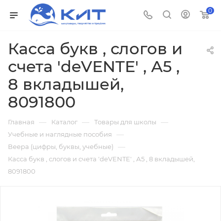
0
Касса букв , слогов и
счета 'deVENTE' , А5 ,
8 вкладышей,
8091800
—
—
—
Главная
Каталог
Товары для школы
—
Учебные и наглядные пособия
—
Веера (цифры, буквы, учебные)
Касса букв , слогов и счета 'deVENTE' , А5 , 8 вкладышей,
8091800