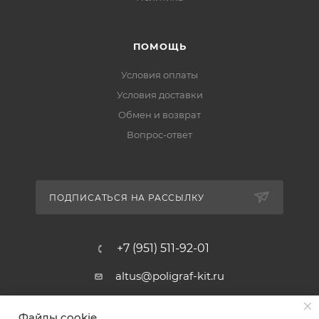
ПОМОЩЬ
Условия оплаты
Условия доставки
Обмен и возврат
Вопрос-ответ
ПОДПИСАТЬСЯ НА РАССЫЛКУ
+7 (951) 511-92-01
altus@poligraf-kit.ru
Магазин-склад ТЦ "Альтус"
Файлы cookie
Ростовская обл, Аксайский р-н,