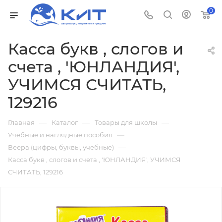
0
Касса букв , слогов и
счета , 'ЮНЛАНДИЯ',
УЧИМСЯ СЧИТАТЬ,
129216
—
—
—
Главная
Каталог
Товары для школы
—
Учебные и наглядные пособия
—
Веера (цифры, буквы, учебные)
Касса букв , слогов и счета , 'ЮНЛАНДИЯ', УЧИМСЯ
СЧИТАТЬ, 129216