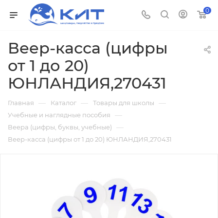
0
Веер-касса (цифры
от 1 до 20)
ЮНЛАНДИЯ,270431
—
—
—
Главная
Каталог
Товары для школы
—
Учебные и наглядные пособия
—
Веера (цифры, буквы, учебные)
Веер-касса (цифры от 1 до 20) ЮНЛАНДИЯ,270431