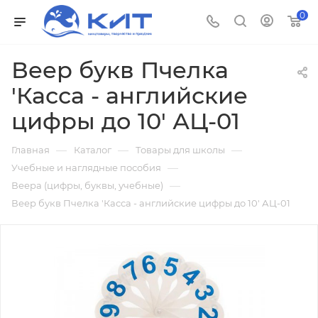
0
Веер букв Пчелка
'Касса - английские
цифры до 10' АЦ-01
—
—
—
Главная
Каталог
Товары для школы
—
Учебные и наглядные пособия
—
Веера (цифры, буквы, учебные)
Веер букв Пчелка 'Касса - английские цифры до 10' АЦ-01