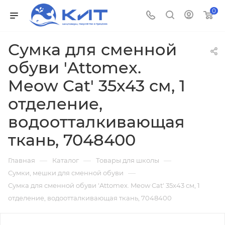
0
Сумка для сменной
обуви 'Attomex.
Meow Cat' 35x43 см, 1
отделение,
водоотталкивающая
ткань, 7048400
—
—
—
Главная
Каталог
Товары для школы
—
Сумки, мешки для сменной обуви
Сумка для сменной обуви 'Attomex. Meow Cat' 35x43 см, 1
отделение, водоотталкивающая ткань, 7048400