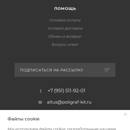
ПОМОЩЬ
Условия оплаты
Условия доставки
Обмен и возврат
Вопрос-ответ
ПОДПИСАТЬСЯ НА РАССЫЛКУ
+7 (951) 511-92-01
altus@poligraf-kit.ru
Магазин-склад ТЦ "Альтус"
Файлы cookie
Ростовская обл, Аксайский р-н,
пос. Янтарный, Малое Зеленое
Мы используем файлы cookie, разработанные нашими