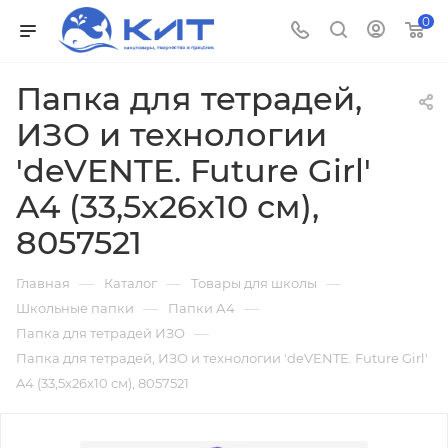
0
Папка для тетрадей,
ИЗО и технологии
'deVENTE. Future Girl'
A4 (33,5x26x10 см),
8057521
—
—
—
Главная
Каталог
Товары для школы
—
—
Школьные папки
Папки А4
—
Папка для тетрадей ИЗО
Папка для тетрадей, ИЗО и технологии 'deVENTE. Future Girl'
A4 (33,5x26x10 см), 8057521