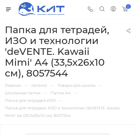
0
Папка для тетрадей,
ИЗО и технологии
'deVENTE. Kawaii
Mimi' A4 (33,5x26x10
см), 8057544
—
—
—
Главная
Каталог
Товары для школы
—
—
Школьные папки
Папки А4
—
Папка для тетрадей ИЗО
Папка для тетрадей, ИЗО и технологии 'deVENTE. Kawaii
Mimi' A4 (33,5x26x10 см), 8057544