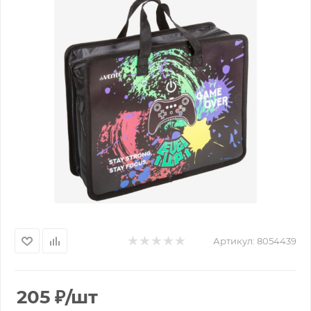
Артикул:
8054439
205
₽
/шт