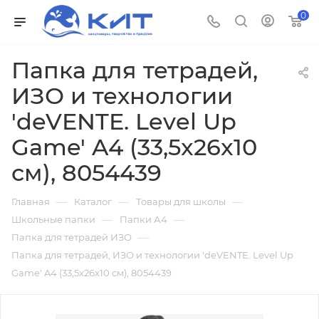
0
Папка для тетрадей,
ИЗО и технологии
'deVENTE. Level Up
Game' A4 (33,5x26x10
см), 8054439
—
—
—
Главная
Каталог
Товары для школы
—
—
Школьные папки
Папки А4
—
Папка для тетрадей ИЗО
Папка для тетрадей, ИЗО и технологии 'deVENTE. Level Up
Game' A4 (33,5x26x10 см), 8054439