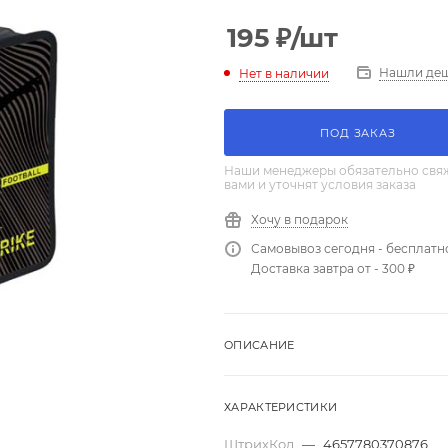
195
₽
/шт
Нашли де
Нет в наличии
ПОД ЗАКАЗ
Наши менеджеры обязательно свяж
вами и уточнят условия заказа
Хочу в подарок
Самовывоз сегодня - бесплатн
Доставка завтра от - 300 ₽
ОПИСАНИЕ
ХАРАКТЕРИСТИКИ
ШтрихКод
—
4657780370876