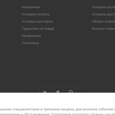
Магазины
Условия опл
Условия оплаты
Условия дос
Условия доставки
Обмен и воз
Гарантия на товар
Вопрос-отве
Реквизиты
Политика
ашими специалистами и третьими лицами, для анализа событий н
ьзователями и обслуживание. Продолжая просмотр страниц нашег