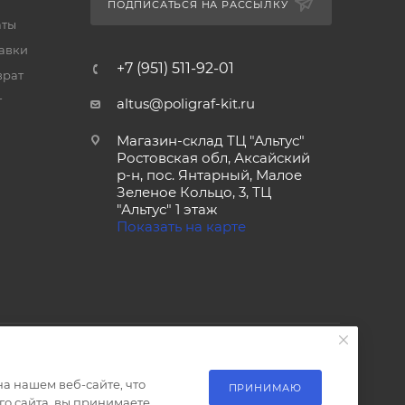
ПОДПИСАТЬСЯ НА РАССЫЛКУ
аты
тавки
+7 (951) 511-92-01
врат
т
altus@poligraf-kit.ru
Магазин-склад ТЦ "Альтус"
Ростовская обл, Аксайский
р-н, пос. Янтарный, Малое
Зеленое Кольцо, 3, ТЦ
"Альтус" 1 этаж
Показать на карте
а нашем веб-сайте, что
ПРИНИМАЮ
о сайта, вы принимаете