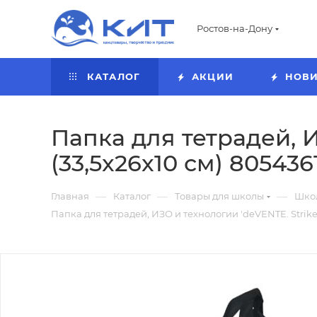
Ростов-на-Дону
КАТАЛОГ
АКЦИИ
НОВ
Папка для тетрадей, И
(33,5x26x10 см) 805436
—
—
—
Главная
Каталог
Товары для школы
Шко
Папка для тетрадей, ИЗО и технологии 'deVENTE. Strike'