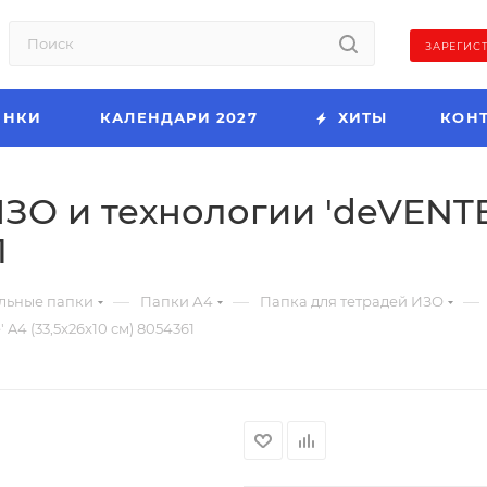
ЗАРЕГИС
ИНКИ
КАЛЕНДАРИ 2027
ХИТЫ
КОН
ЗО и технологии 'deVENTE.
1
—
—
—
льные папки
Папки А4
Папка для тетрадей ИЗО
 A4 (33,5x26x10 см) 8054361