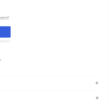
шевле?
утся с
о