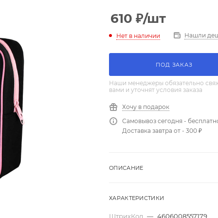
610
₽
/шт
Нашли де
Нет в наличии
ПОД ЗАКАЗ
Наши менеджеры обязательно свяж
вами и уточнят условия заказа
Хочу в подарок
Самовывоз сегодня - бесплатн
Доставка завтра от - 300 ₽
ОПИСАНИЕ
ХАРАКТЕРИСТИКИ
ШтрихКод
—
4606008557179