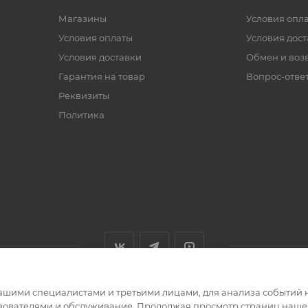
Магазины
Условия опл
Условия оплаты
Условия дос
Условия доставки
Обмен и воз
Гарантия на товар
Вопрос-отве
Реквизиты
Политика
ашими специалистами и третьими лицами, для анализа событий н
ьзователями и обслуживание. Продолжая просмотр страниц нашег