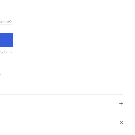
шевле?
утся с
о