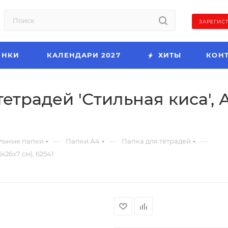
ЗАРЕГИС
ИНКИ
КАЛЕНДАРИ 2027
ХИТЫ
КОН
традей 'Стильная киса', А4 
—
—
—
льные папки
Папки А4
Папка для тетрадей
х26х7 см), 62541