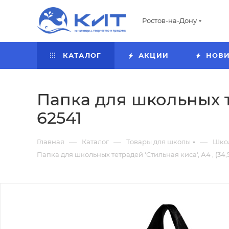
Ростов-на-Дону
КАТАЛОГ
АКЦИИ
НОВ
Папка для школьных те
62541
—
—
—
Главная
Каталог
Товары для школы
Шко
Папка для школьных тетрадей 'Стильная киса', А4 , (34,5