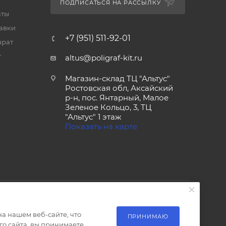
ПОДПИСАТЬСЯ НА РАССЫЛКУ
аты
тавки
+7 (951) 511-92-01
врат
т
altus@poligraf-kit.ru
Магазин-склад ТЦ "Альтус"
Ростовская обл, Аксайский
р-н, пос. Янтарный, Малое
Зеленое Кольцо, 3, ТЦ
"Альтус" 1 этаж
Показать на карте
а нашем веб-сайте, что
ПРИНИМАЮ
о сайта, вы принимаете