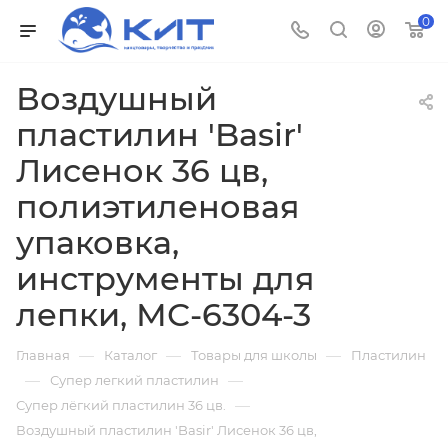
0
Воздушный
пластилин 'Basir'
Лисенок 36 цв,
полиэтиленовая
упаковка,
инструменты для
лепки, МС-6304-3
—
—
—
Главная
Каталог
Товары для школы
Пластилин
—
—
Супер легкий пластилин
—
Супер лёгкий пластилин 36 цв.
Воздушный пластилин 'Basir' Лисенок 36 цв,