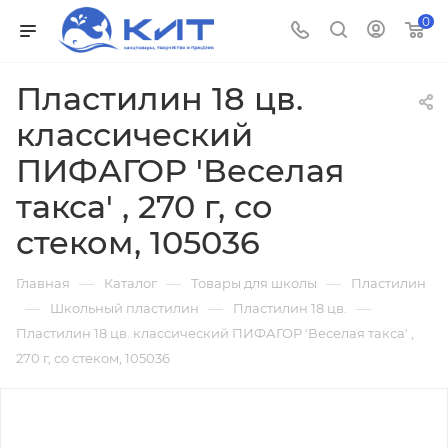
0
Пластилин 18 цв.
классический
ПИФАГОР 'Веселая
такса' , 270 г, со
стеком, 105036
—
—
—
Главная
Каталог
Товары для школы
Пластилин
—
—
—
Школьный пластилин
Пластилин 18 цв.
Пластилин 18 цв. классический ПИФАГОР 'Веселая такса' ,
270 г, со стеком, 105036