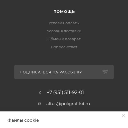
ПОМОЩЬ
Условия оплаты
Условия доставки
Обмен и возврат
Вопрос-ответ
ПОДПИСАТЬСЯ НА РАССЫЛКУ
+7 (951) 511-92-01
altus@poligraf-kit.ru
Магазин-склад ТЦ "Альтус"
Файлы cookie
Ростовская обл, Аксайский р-н,
пос. Янтарный, Малое Зеленое