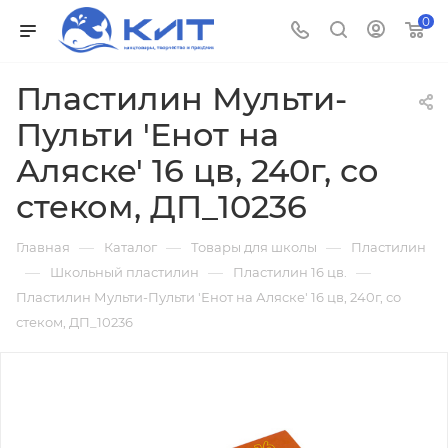
0
Пластилин Мульти-
Пульти 'Енот на
Аляске' 16 цв, 240г, со
стеком, ДП_10236
—
—
—
Главная
Каталог
Товары для школы
Пластилин
—
—
—
Школьный пластилин
Пластилин 16 цв.
Пластилин Мульти-Пульти 'Енот на Аляске' 16 цв, 240г, со
стеком, ДП_10236