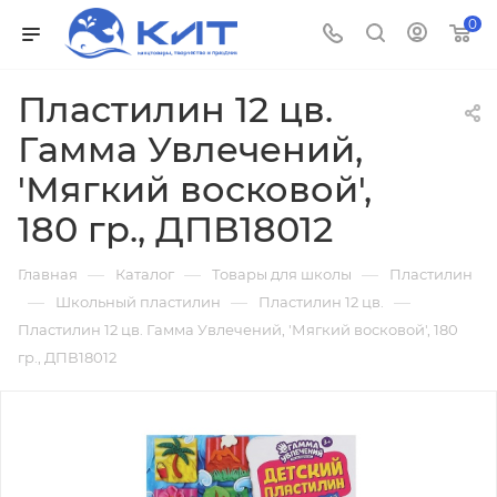
0
Пластилин 12 цв.
Гамма Увлечений,
'Мягкий восковой',
180 гр., ДПВ18012
—
—
—
Главная
Каталог
Товары для школы
Пластилин
—
—
—
Школьный пластилин
Пластилин 12 цв.
Пластилин 12 цв. Гамма Увлечений, 'Мягкий восковой', 180
гр., ДПВ18012