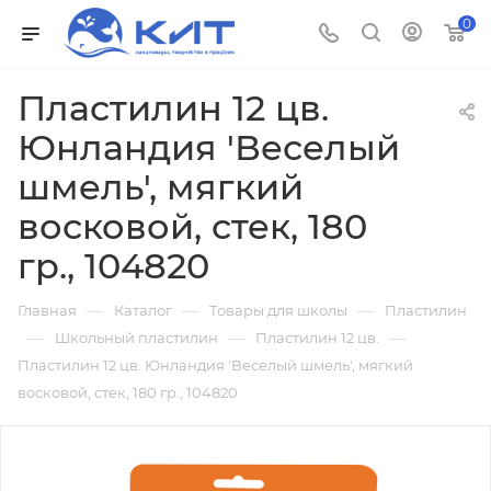
0
Пластилин 12 цв.
Юнландия 'Веселый
шмель', мягкий
восковой, стек, 180
гр., 104820
—
—
—
Главная
Каталог
Товары для школы
Пластилин
—
—
—
Школьный пластилин
Пластилин 12 цв.
Пластилин 12 цв. Юнландия 'Веселый шмель', мягкий
восковой, стек, 180 гр., 104820