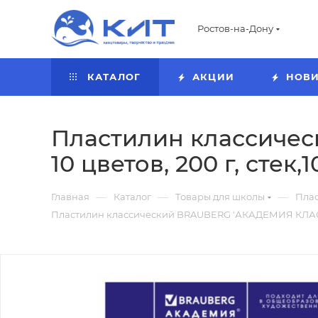
Ростов-на-Дону
КАТАЛОГ
АКЦИИ
НОВ
Пластилин классиче
10 цветов, 200 г, стек,
—
—
—
Главная
Каталог
Товары для школы
Пла
Пластилин классический BRAUBERG 'АКАДЕМИЯ КЛАССИЧ