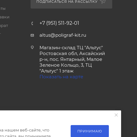
ПОДПИСАТЬСЯ НА РАССЫЛКУ
аты
тавки
+7 (951) 511-92-01
врат
т
altus@poligraf-kit.ru
Магазин-склад ТЦ "Альтус"
Ростовская обл, Аксайский
р-н, пос. Янтарный, Малое
Зеленое Кольцо, 3, ТЦ
"Альтус" 1 этаж
Показать на карте
а нашем веб-сайте, что
ПРИНИМАЮ
о сайта, вы принимаете