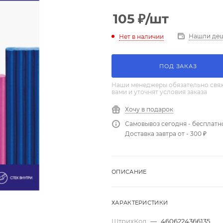
105
₽
/шт
Нашли де
Нет в наличии
ПОД ЗАКАЗ
Наши менеджеры обязательно свяж
вами и уточнят условия заказа
Хочу в подарок
Самовывоз сегодня - бесплатн
Доставка завтра от - 300 ₽
ОПИСАНИЕ
ХАРАКТЕРИСТИКИ
ШтрихКод
—
4606224366135