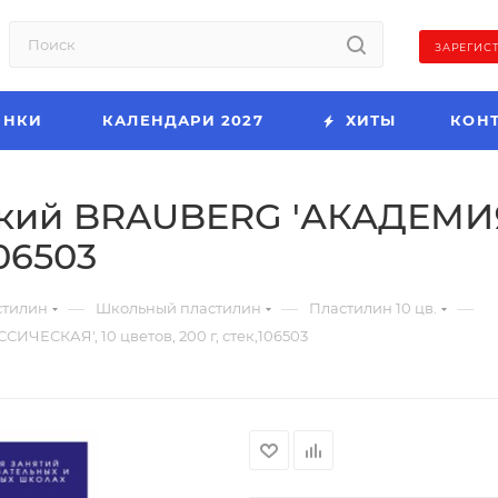
ЗАРЕГИС
ИНКИ
КАЛЕНДАРИ 2027
ХИТЫ
КОН
ский BRAUBERG 'АКАДЕМИ
106503
—
—
—
стилин
Школьный пластилин
Пластилин 10 цв.
ЕСКАЯ', 10 цветов, 200 г, стек,106503