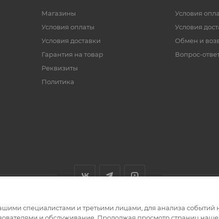
Магазины
Условия опл
Условия оплаты
Условия дос
Условия доставки
Обмен и воз
Гарантия на товар
Вопрос-отве
Реквизиты
Политика
ашими специалистами и третьими лицами, для анализа событий н
ьзователями и обслуживание. Продолжая просмотр страниц нашег