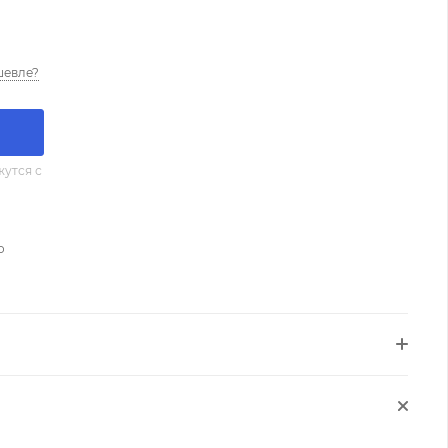
шевле?
утся с
о