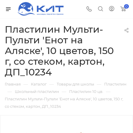
0
Пластилин Мульти-
Пульти 'Енот на
Аляске', 10 цветов, 150
г, со стеком, картон,
ДП_10234
—
—
—
Главная
Каталог
Товары для школы
Пластилин
—
—
—
Школьный пластилин
Пластилин 10 цв.
Пластилин Мульти-Пульти 'Енот на Аляске', 10 цветов, 150 г,
со стеком, картон, ДП_10234