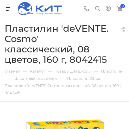
0
Пластилин 'deVENTE.
Cosmo'
классический, 08
цветов, 160 г, 8042415
—
—
—
Главная
Каталог
Товары для школы
Пластилин
—
—
—
Школьный пластилин
Пластилин 08 цв.
Пластилин 'deVENTE. Cosmo' классический, 08 цветов, 160 г,
8042415