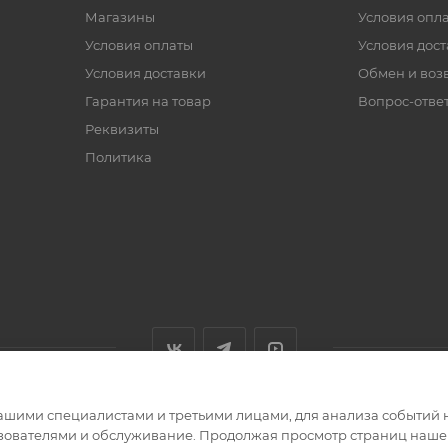
Магазины
Условия опл
Условия оплаты
Условия дос
Условия доставки
Обмен и воз
Гарантия на товар
Вопрос-отве
Реквизиты
Политика
ашими специалистами и третьими лицами, для анализа событий н
ьзователями и обслуживание. Продолжая просмотр страниц нашег