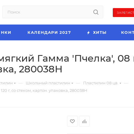
ЗАРЕГИС
ИНКИ
КАЛЕНДАРИ 2027
ХИТЫ
КОН
гкий Гамма 'Пчелка', 08 цв
вка, 280038Н
—
—
—
стилин
Школьный пластилин
Пластилин 08 цв.
20 г, со стеком, картон. упаковка, 280038Н