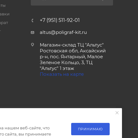
аты
тавки
+7 (951) 511-92-01
врат
т
altus@poligraf-kit.ru
Магазин-склад ТЦ "Альтус"
Ростовская обл, Аксайский
р-н, пос. Янтарный, Малое
Зеленое Кольцо, 3, ТЦ
"Альтус" 1 этаж
Показать на карте
а нашем веб-сайте, что
ПРИНИМАЮ
о сайта, вы принимаете