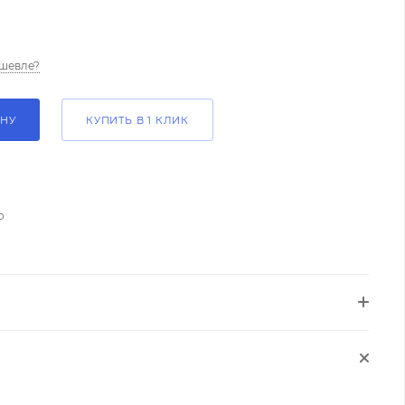
шевле?
ИНУ
КУПИТЬ В 1 КЛИК
о