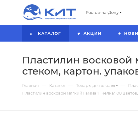
Ростов-на-Дону
КАТАЛОГ
АКЦИИ
НОВ
Пластилин восковой мя
стеком, картон. упако
—
—
—
Главная
Каталог
Товары для школы
Пла
Пластилин восковой мягкий Гамма 'Пчелка', 08 цветов, 1