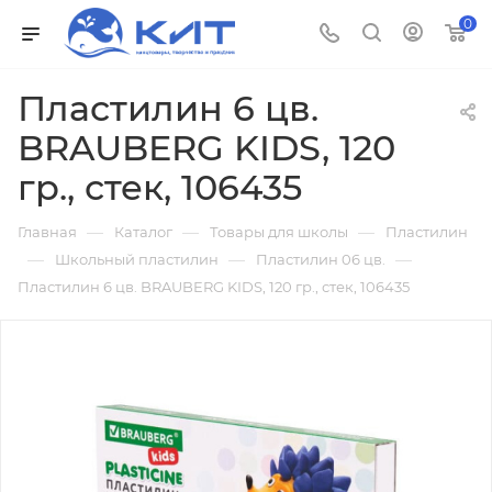
0
Пластилин 6 цв.
BRAUBERG KIDS, 120
гр., стек, 106435
—
—
—
Главная
Каталог
Товары для школы
Пластилин
—
—
—
Школьный пластилин
Пластилин 06 цв.
Пластилин 6 цв. BRAUBERG KIDS, 120 гр., стек, 106435