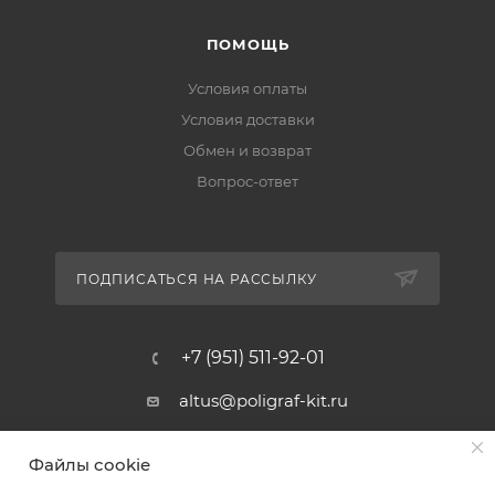
ПОМОЩЬ
Условия оплаты
Условия доставки
Обмен и возврат
Вопрос-ответ
ПОДПИСАТЬСЯ НА РАССЫЛКУ
+7 (951) 511-92-01
altus@poligraf-kit.ru
Магазин-склад ТЦ "Альтус"
Файлы cookie
Ростовская обл, Аксайский р-н,
пос. Янтарный, Малое Зеленое