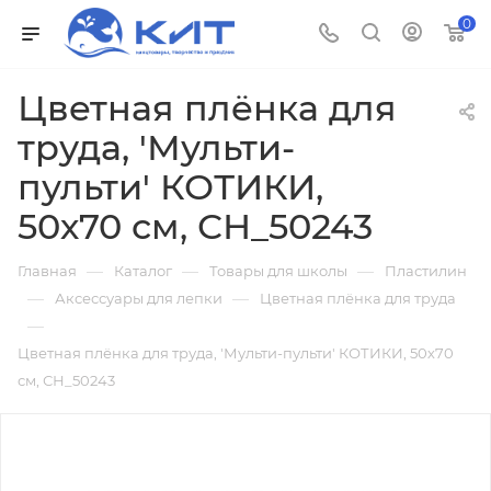
0
Цветная плёнка для
труда, 'Мульти-
пульти' КОТИКИ,
50х70 см, СН_50243
—
—
—
Главная
Каталог
Товары для школы
Пластилин
—
—
Аксессуары для лепки
Цветная плёнка для труда
—
Цветная плёнка для труда, 'Мульти-пульти' КОТИКИ, 50х70
см, СН_50243