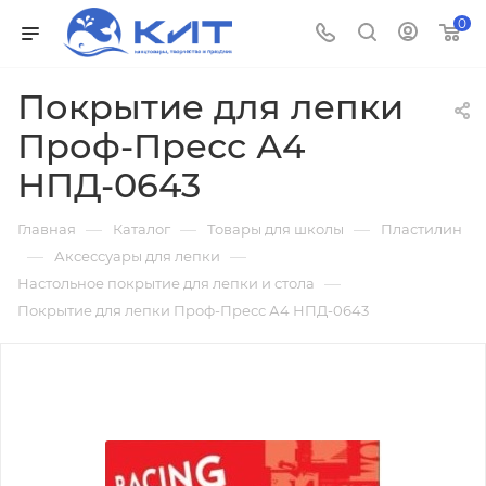
0
Покрытие для лепки
Проф-Пресс А4
НПД-0643
—
—
—
Главная
Каталог
Товары для школы
Пластилин
—
—
Аксессуары для лепки
—
Настольное покрытие для лепки и стола
Покрытие для лепки Проф-Пресс А4 НПД-0643