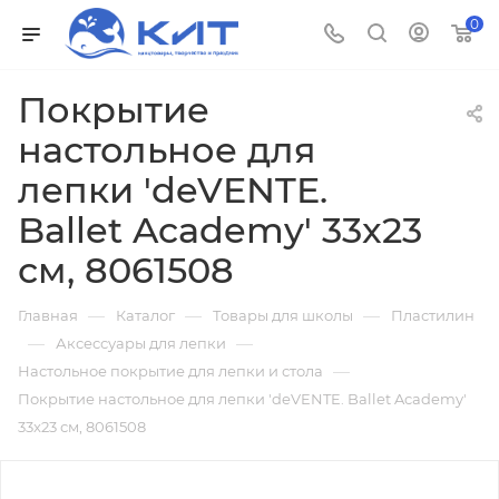
0
Покрытие
настольное для
лепки 'deVENTE.
Ballet Academy' 33x23
см, 8061508
—
—
—
Главная
Каталог
Товары для школы
Пластилин
—
—
Аксессуары для лепки
—
Настольное покрытие для лепки и стола
Покрытие настольное для лепки 'deVENTE. Ballet Academy'
33x23 см, 8061508