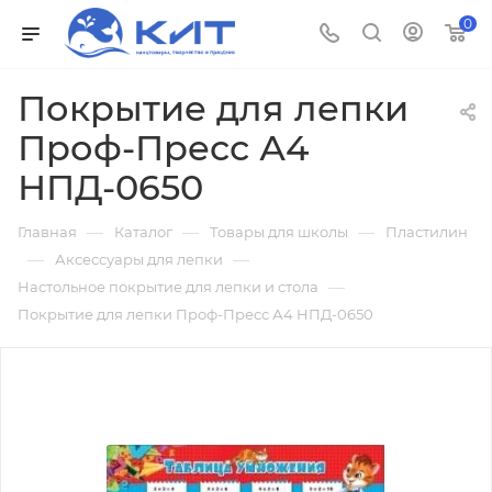
0
Покрытие для лепки
Проф-Пресс А4
НПД-0650
—
—
—
Главная
Каталог
Товары для школы
Пластилин
—
—
Аксессуары для лепки
—
Настольное покрытие для лепки и стола
Покрытие для лепки Проф-Пресс А4 НПД-0650