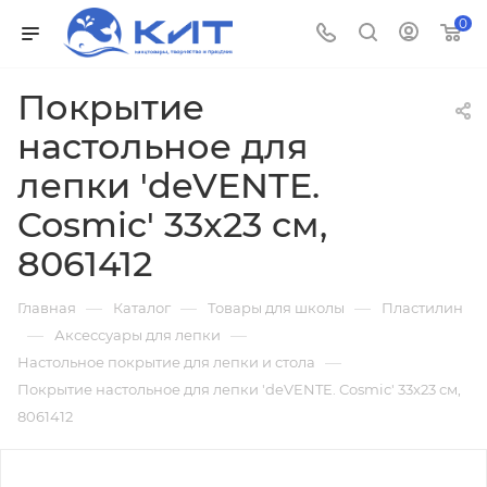
0
Покрытие
настольное для
лепки 'deVENTE.
Cosmic' 33x23 см,
8061412
—
—
—
Главная
Каталог
Товары для школы
Пластилин
—
—
Аксессуары для лепки
—
Настольное покрытие для лепки и стола
Покрытие настольное для лепки 'deVENTE. Cosmic' 33x23 см,
8061412