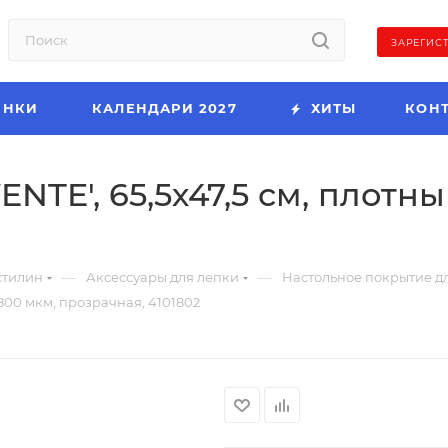
ЗАРЕГИС
ИНКИ
КАЛЕНДАРИ 2027
ХИТЫ
КОН
ENTE', 65,5х47,5 см, плотн
—
—
стилин
Аксессуары для лепки
Настольное покрытие дл
 800 мкм, прозрачная, 4101802