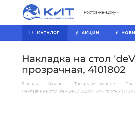
Ростов-на-Дону
КАТАЛОГ
АКЦИИ
НОВ
Накладка на стол 'deV
прозрачная, 4101802
—
—
—
Главная
Каталог
Товары для школы
Пла
Накладка на стол 'deVENTE', 65,5х47,5 см, плотный ПВХ