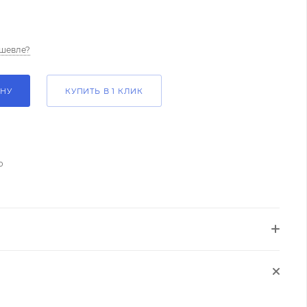
шевле?
ИНУ
КУПИТЬ В 1 КЛИК
о