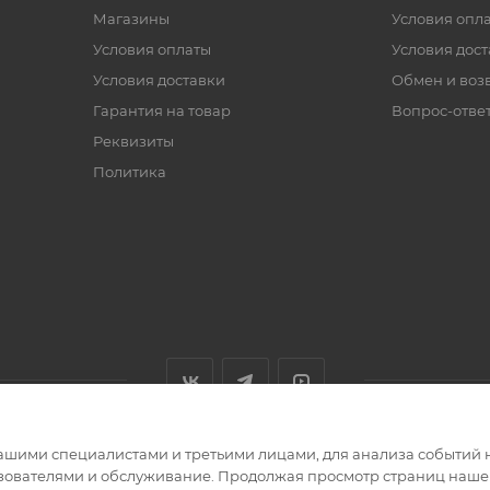
Магазины
Условия опл
Условия оплаты
Условия дос
Условия доставки
Обмен и воз
Гарантия на товар
Вопрос-отве
Реквизиты
Политика
ашими специалистами и третьими лицами, для анализа событий н
ьзователями и обслуживание. Продолжая просмотр страниц нашег