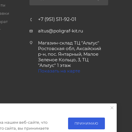
аты
тавки
+7 (951) 511-92-01
врат
т
altus@poligraf-kit.ru
Магазин-склад ТЦ "Альтус"
Ростовская обл, Аксайский
р-н, пос. Янтарный, Малое
Зеленое Кольцо, 3, ТЦ
"Альтус" 1 этаж
Показать на карте
а нашем веб-сайте, что
ПРИНИМАЮ
о сайта, вы принимаете