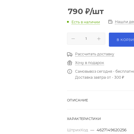
790
₽
/шт
Нашли де
Есть в наличии
В КОРЗ
Рассчитать доставку
Хочу в подарок
Самовывоз сегодня - бесплатн
Доставка завтра от - 300 ₽
ОПИСАНИЕ
ХАРАКТЕРИСТИКИ
ШтрихКод
—
4627149620256