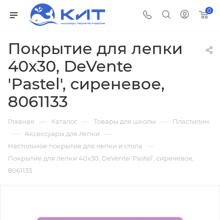
0
Покрытие для лепки
40х30, DeVente
'Pastel', сиреневое,
8061133
—
—
—
Главная
Каталог
Товары для школы
Пластилин
—
—
Аксессуары для лепки
—
Настольное покрытие для лепки и стола
Покрытие для лепки 40х30, DeVente 'Pastel', сиреневое,
8061133