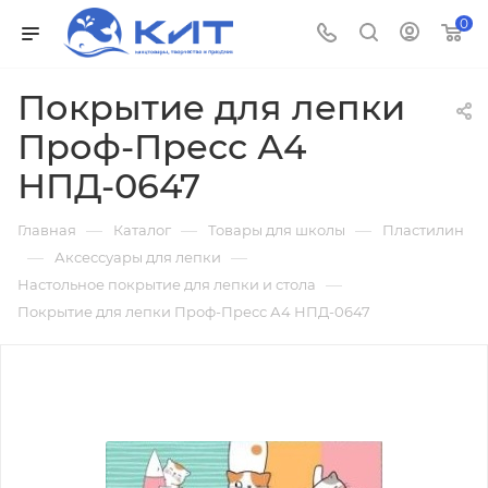
0
Покрытие для лепки
Проф-Пресс А4
НПД-0647
—
—
—
Главная
Каталог
Товары для школы
Пластилин
—
—
Аксессуары для лепки
—
Настольное покрытие для лепки и стола
Покрытие для лепки Проф-Пресс А4 НПД-0647