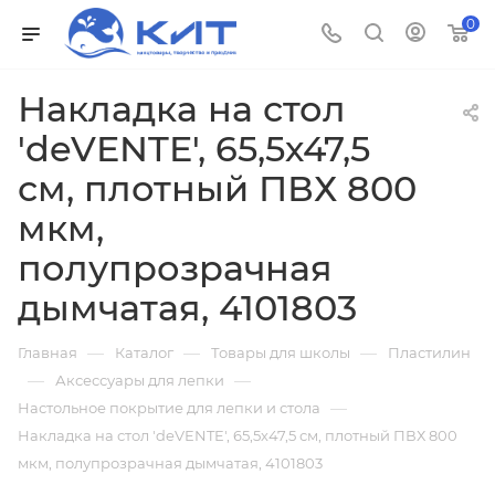
0
Накладка на стол
'deVENTE', 65,5х47,5
см, плотный ПВХ 800
мкм,
полупрозрачная
дымчатая, 4101803
—
—
—
Главная
Каталог
Товары для школы
Пластилин
—
—
Аксессуары для лепки
—
Настольное покрытие для лепки и стола
Накладка на стол 'deVENTE', 65,5х47,5 см, плотный ПВХ 800
мкм, полупрозрачная дымчатая, 4101803