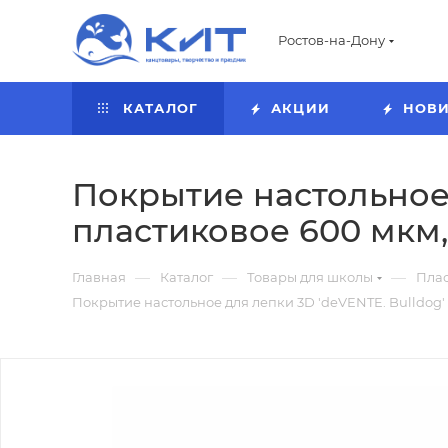
Ростов-на-Дону
КАТАЛОГ
АКЦИИ
НОВ
Покрытие настольное д
пластиковое 600 мкм,
—
—
—
Главная
Каталог
Товары для школы
Пла
Покрытие настольное для лепки 3D 'deVENTE. Bulldog' 