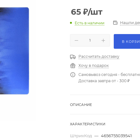
65
₽
/шт
Нашли де
Есть в наличии
В КОРЗ
Рассчитать доставку
Хочу в подарок
Самовывоз сегодня - бесплатн
Доставка завтра от - 300 ₽
ОПИСАНИЕ
ХАРАКТЕРИСТИКИ
ШтрихКод
—
4656755039541