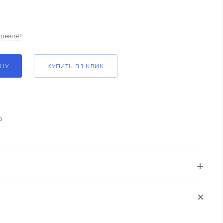
шевле?
ИНУ
КУПИТЬ В 1 КЛИК
о