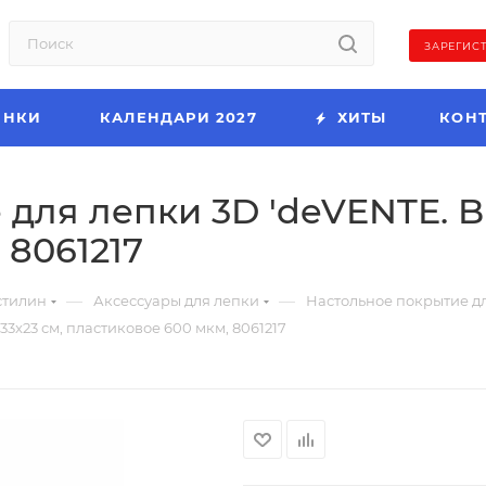
ЗАРЕГИС
ИНКИ
КАЛЕНДАРИ 2027
ХИТЫ
КОН
ля лепки 3D 'deVENTE. Bul
 8061217
—
—
стилин
Аксессуары для лепки
Настольное покрытие дл
33x23 см, пластиковое 600 мкм, 8061217