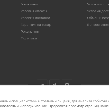
Магазины
Условия опл
Условия оплаты
Условия дос
Условия доставки
Обмен и воз
Гарантия на товар
Вопрос-отве
Реквизиты
Политика
ашими специалистами и третьими лицами, для анализа событий н
ьзователями и обслуживание. Продолжая просмотр страниц нашег