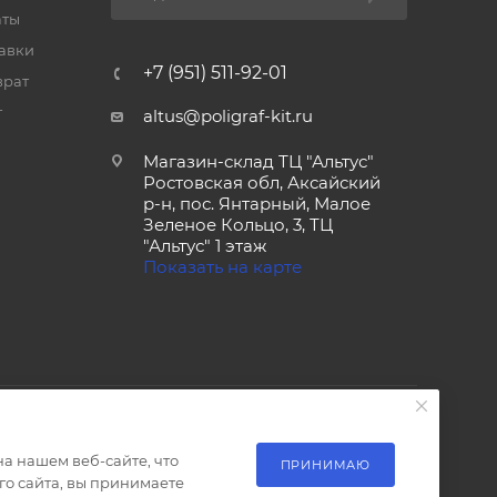
аты
тавки
+7 (951) 511-92-01
врат
т
altus@poligraf-kit.ru
Магазин-склад ТЦ "Альтус"
Ростовская обл, Аксайский
р-н, пос. Янтарный, Малое
Зеленое Кольцо, 3, ТЦ
"Альтус" 1 этаж
Показать на карте
а нашем веб-сайте, что
ПРИНИМАЮ
о сайта, вы принимаете