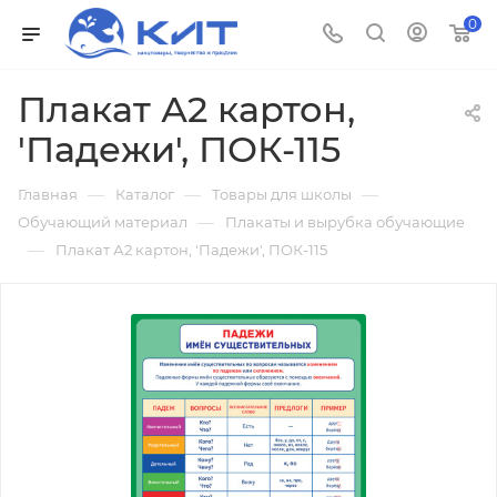
0
Плакат А2 картон,
'Падежи', ПОК-115
—
—
—
Главная
Каталог
Товары для школы
—
Обучающий материал
Плакаты и вырубка обучающие
—
Плакат А2 картон, 'Падежи', ПОК-115