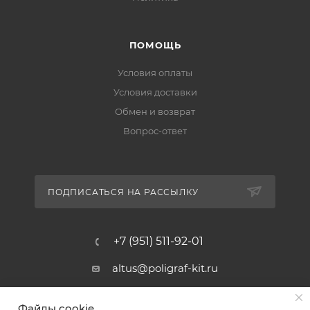
ПОМОЩЬ
Условия оплаты
Условия доставки
Обмен и возврат
Вопрос-ответ
ПОДПИСАТЬСЯ НА РАССЫЛКУ
+7 (951) 511-92-01
altus@poligraf-kit.ru
Магазин-склад ТЦ "Альтус"
Файлы cookie
Ростовская обл, Аксайский р-н,