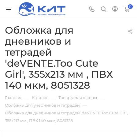
0
Обложка для
дневников и
тетрадей
'deVENTE.Too Cute
Girl', 355х213 мм , ПВХ
140 мкм, 8051328
—
—
—
Главная
Каталог
Товары для школы
—
Обложки для учебников и тетрадей
Обложка для дневников и тетрадей 'deVENTE.Too Cute Girl',
355х213 мм , ПВХ 140 мкм, 8051328