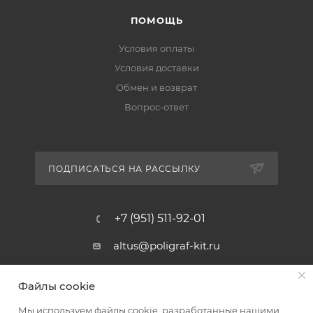
ПОМОЩЬ
Условия оплаты
Условия доставки
Обмен и возврат
Вопрос-ответ
ПОДПИСАТЬСЯ НА РАССЫЛКУ
+7 (951) 511-92-01
altus@poligraf-kit.ru
Магазин-склад ТЦ "Альтус"
Файлы cookie
Ростовская обл, Аксайский р-н,
пос. Янтарный, Малое Зеленое
Мы используем файлы cookie, разработанные нашими