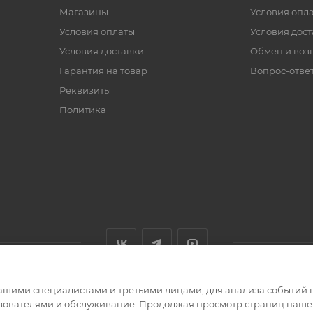
Магазины
Условия опл
Условия оплаты
Условия дос
Условия доставки
Обмен и воз
Гарантия на товар
Вопрос-отве
Реквизиты
Политика
ашими специалистами и третьими лицами, для анализа событий н
ьзователями и обслуживание. Продолжая просмотр страниц нашег