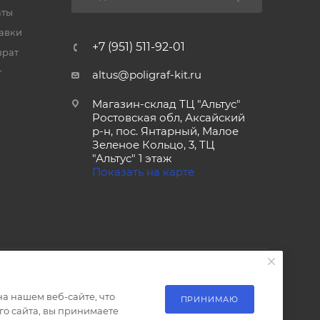
аты
тавки
+7 (951) 511-92-01
врат
т
altus@poligraf-kit.ru
Магазин-склад ТЦ "Альтус"
Ростовская обл, Аксайский
р-н, пос. Янтарный, Малое
Зеленое Кольцо, 3, ТЦ
"Альтус" 1 этаж
Показать на карте
а нашем веб-сайте, что
ПРИНИМАЮ
о сайта, вы принимаете