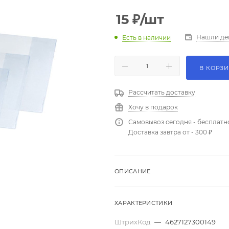
15
₽
/шт
Нашли де
Есть в наличии
В КОРЗ
Рассчитать доставку
Хочу в подарок
Самовывоз сегодня - бесплатн
Доставка завтра от - 300 ₽
ОПИСАНИЕ
ХАРАКТЕРИСТИКИ
ШтрихКод
—
4627127300149