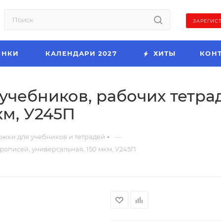
ЗАРЕГИС
ИНКИ
КАЛЕНДАРИ 2027
ХИТЫ
КОН
 учебников, рабочих тетра
км, У245П
—
жки для учебников и тетрадей
прописей, универсальная, 150 мкм, У245П