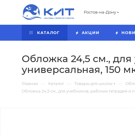
Ростов-на-Дону
КАТАЛОГ
АКЦИИ
НОВ
Обложка 24,5 см., для
универсальная, 150 м
—
—
—
Главная
Каталог
Товары для школы
Обло
Обложка 24,5 см., для учебников, рабочих тетрадей и 