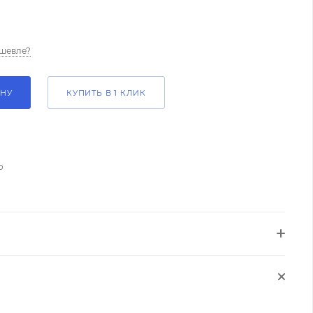
шевле?
ИНУ
КУПИТЬ В 1 КЛИК
о