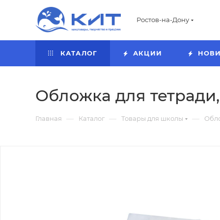
Ростов-на-Дону
КАТАЛОГ
АКЦИИ
НОВ
Обложка для тетради, 5
—
—
—
Главная
Каталог
Товары для школы
Обло