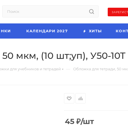
ЗАРЕГИС
ИНКИ
КАЛЕНДАРИ 2027
ХИТЫ
КОН
0 мкм, (10 шт;уп), У50-10Т
—
жки для учебников и тетрадей
Обложка для тетради, 50 мкм,
45
₽
/шт