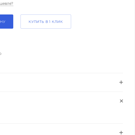
шевле?
ИНУ
КУПИТЬ В 1 КЛИК
о