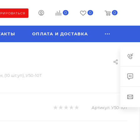
0
0
0
ТРИРОВАТЬСЯ
ТАКТЫ
ОПЛАТА И ДОСТАВКА
 (10 шт;уп), У50-10Т
Артикул:
У50-10Т