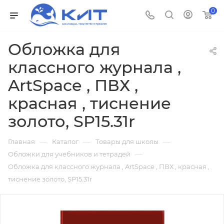
0
Обложка для
классного журнала ,
ArtSpace , ПВХ ,
красная , тиснение
золото, SP15.31r
—
—
—
Главная
Каталог
Товары для школы
—
Обложки для учебников и тетрадей
Обложка для классного журнала , ArtSpace , ПВХ , красная ,
тиснение золото, SP15.31r