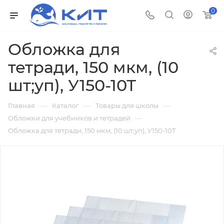
0
Обложка для
тетради, 150 мкм, (10
шт;уп), У150-10Т
—
—
—
Главная
Каталог
Товары для школы
—
Обложки для учебников и тетрадей
Обложка для тетради, 150 мкм, (10 шт;уп), У150-10Т