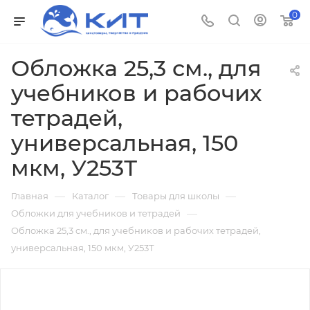
0
Обложка 25,3 см., для
учебников и рабочих
тетрадей,
универсальная, 150
мкм, У253Т
—
—
—
Главная
Каталог
Товары для школы
—
Обложки для учебников и тетрадей
Обложка 25,3 см., для учебников и рабочих тетрадей,
универсальная, 150 мкм, У253Т