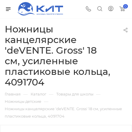
0
Ножницы
канцелярские
'deVENTE. Gross' 18
см, усиленные
пластиковые кольца,
4091704
—
—
—
Главная
Каталог
Товары для школы
—
Ножницы детские
Ножницы канцелярские 'deVENTE. Gross' 18 см, усиленные
пластиковые кольца, 4091704