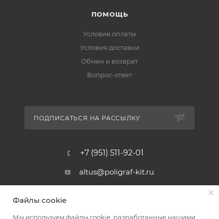
ПОМОЩЬ
Условия оплаты
Условия доставки
Обмен и возврат
Вопрос-ответ
ПОДПИСАТЬСЯ НА РАССЫЛКУ
+7 (951) 511-92-01
altus@poligraf-kit.ru
Магазин-склад ТЦ "Альтус"
Файлы cookie
Ростовская обл, Аксайский р-н,
пос. Янтарный, Малое Зеленое
Мы используем файлы cookie, разработанные нашими