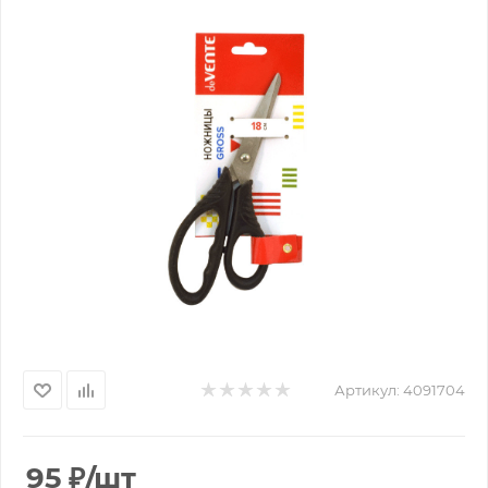
Артикул:
4091704
95
₽
/шт