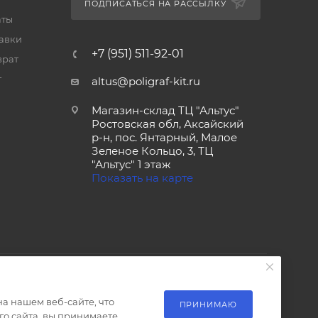
ПОДПИСАТЬСЯ НА РАССЫЛКУ
аты
тавки
+7 (951) 511-92-01
врат
т
altus@poligraf-kit.ru
Магазин-склад ТЦ "Альтус"
Ростовская обл, Аксайский
р-н, пос. Янтарный, Малое
Зеленое Кольцо, 3, ТЦ
"Альтус" 1 этаж
Показать на карте
а нашем веб-сайте, что
ПРИНИМАЮ
о сайта, вы принимаете