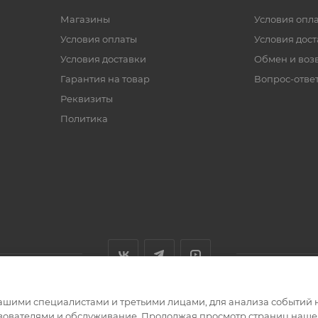
Магазины
Условия опл
Условия оплаты
Условия дос
Условия доставки
Обмен и воз
Гарантия на товар
Вопрос-отве
Реквизиты
Политика
ашими специалистами и третьими лицами, для анализа событий н
ьзователями и обслуживание. Продолжая просмотр страниц нашег