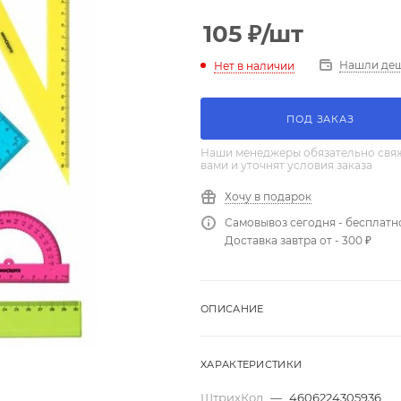
105
₽
/шт
Нашли де
Нет в наличии
ПОД ЗАКАЗ
Наши менеджеры обязательно свяж
вами и уточнят условия заказа
Хочу в подарок
Самовывоз сегодня - бесплатн
Доставка завтра от - 300 ₽
ОПИСАНИЕ
ХАРАКТЕРИСТИКИ
ШтрихКод
—
4606224305936