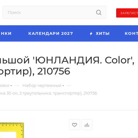
ЗАРЕГИС
ИНКИ
КАЛЕНДАРИ 2027
ХИТЫ
КОН
шой 'ЮНЛАНДИЯ. Color', (
ртир), 210756
—
—
ейки
Набор чертежный
 30 см, 2 треугольника, транспортир), 210756