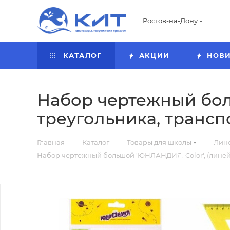
Ростов-на-Дону
КАТАЛОГ
АКЦИИ
НОВ
Набор чертежный боль
треугольника, транспо
—
—
—
Главная
Каталог
Товары для школы
Лин
Набор чертежный большой 'ЮНЛАНДИЯ. Color', (линейка