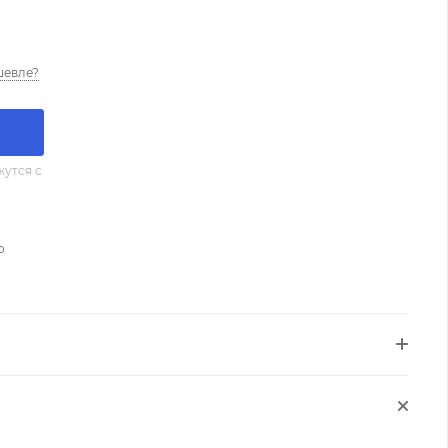
шевле?
утся с
о