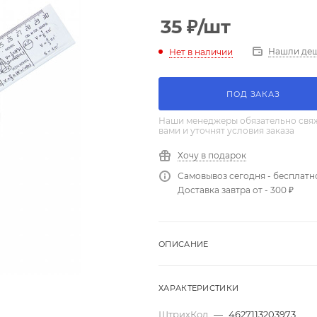
35
₽
/шт
Нашли де
Нет в наличии
ПОД ЗАКАЗ
Наши менеджеры обязательно свяж
вами и уточнят условия заказа
Хочу в подарок
Самовывоз сегодня - бесплатн
Доставка завтра от - 300 ₽
ОПИСАНИЕ
ХАРАКТЕРИСТИКИ
ШтрихКод
—
4627113203973