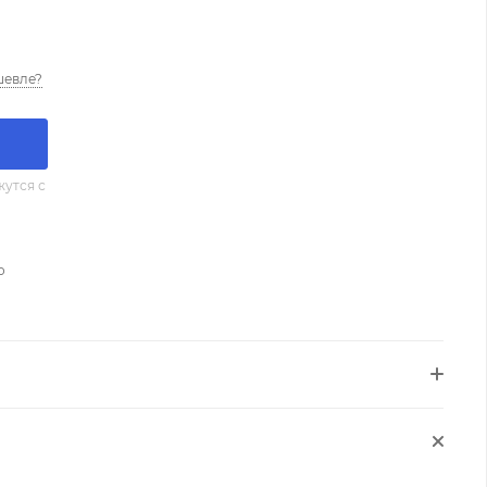
шевле?
утся с
о