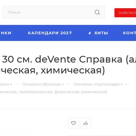
ЗАРЕГИС
ИНКИ
КАЛЕНДАРИ 2027
ХИТЫ
КОН
30 см. deVente Справка (
ческая, химическая)
—
—
—
ейки
Линейки обычные
Линейка пластиковая
ическая, геометрическая, физическая, химическая)