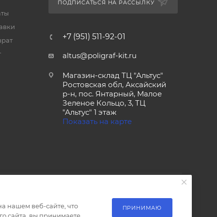
ПОДПИСАТЬСЯ НА РАССЫЛКУ
аты
тавки
+7 (951) 511-92-01
врат
т
altus@poligraf-kit.ru
Магазин-склад ТЦ "Альтус"
Ростовская обл, Аксайский
р-н, пос. Янтарный, Малое
Зеленое Кольцо, 3, ТЦ
"Альтус" 1 этаж
Показать на карте
а нашем веб-сайте, что
ПРИНИМАЮ
о сайта, вы принимаете