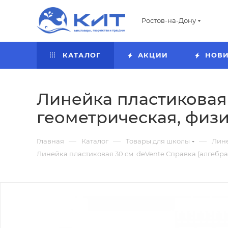
Ростов-на-Дону
КАТАЛОГ
АКЦИИ
НОВ
Линейка пластиковая 
геометрическая, физи
—
—
—
Главная
Каталог
Товары для школы
Лин
Линейка пластиковая 30 см. deVente Справка (алгебра