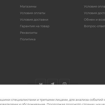
Магазины
Условия опл
Условия оплаты
Условия дос
Условия доставки
Обмен и воз
Гарантия на товар
Вопрос-отве
Реквизиты
Политика
ашими специалистами и третьими лицами, для анализа событий н
ьзователями и обслуживание. Продолжая просмотр страниц нашег