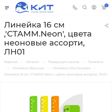
0
Линейка 16 см
,'СТАММ.Neon', цвета
неоновые ассорти,
ЛН01
—
—
—
Главная
Каталог
Товары для школы
Линейки
—
—
—
Линейки обычные
Линейка пластиковая
Линейка 16 см ,'СТАММ.Neon', цвета неоновые ассорти, ЛН01