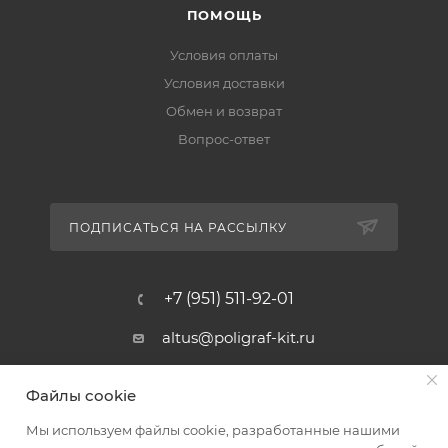
ПОМОЩЬ
Условия оплаты
Условия доставки
Обмен и возврат
Вопрос-ответ
ПОДПИСАТЬСЯ НА РАССЫЛКУ
+7 (951) 511-92-01
altus@poligraf-kit.ru
Магазин-склад ТЦ "Альтус"
Файлы cookie
Ростовская обл, Аксайский р-н,
пос. Янтарный, Малое Зеленое
Мы используем файлы cookie, разработанные нашими
Кольцо, 3, ТЦ "Альтус" 1 этаж